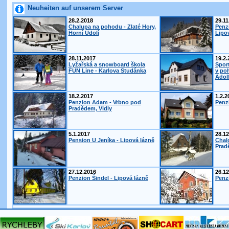
Neuheiten auf unserem Server
28.2.2018
29.11
Chalupa na pohodu - Zlaté Hory,
Penz
Horní Údolí
Lipo
28.11.2017
19.2.
Lyžařská a snowboard škola
Spor
FUN Line - Karlova Studánka
v po
Adol
18.2.2017
1.2.2
Penzion Adam - Vrbno pod
Penzi
Pradědem, Vidly
5.1.2017
28.12
Pension U Jeníka - Lipová lázně
Chal
Prad
27.12.2016
26.12
Penzion Šindel - Lipová lázně
Penzi