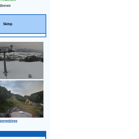
Betrieb
Skitip
tergebirge