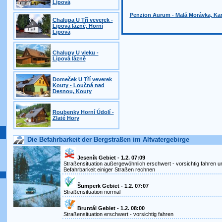
Lipová
Penzion Aurum - Malá Morávka, Kar
Chalupa U Tří veverek -
Lipová lázně, Horní
Lipová
Chalupy U vleku -
Lipová lázně
Domeček U Tří veverek
Kouty - Loučná nad
Desnou, Kouty
Roubenky Horní Údolí -
Zlaté Hory
Die Befahrbarkeit der Bergstraßen im Altvatergebirge
Jeseník Gebiet - 1.2. 07:09
Straßensituation außergewöhnlich erschwert - vorsichtig fahren u
Befahrbarkeit einiger Straßen rechnen
Šumperk Gebiet - 1.2. 07:07
Straßensituation normal
Bruntál Gebiet - 1.2. 08:00
Straßensituation erschwert - vorsichtig fahren