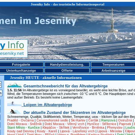
Jeseniky Info - das touristische Informationsportal
Fotogalerie
Handydienstleistung.
Temperaturen
Unterkunftanzeige
Offerte
Arbeitsanzeige
Jeseniky HEUTE - aktuelle Informationen
Gesamtschneebericht für das Altvatergebirge
1.5. 11:56
Im Altvatergebirge ist es vorwiegend bewölkt, es weht eine leichte Brise, au
Wind, die Temperaturen bewegen sich zwischen -10 °C und 6 °C. Die Hauptloipen sind u
sind außer Betrieb. Es besteht keine Lawinengefahr.
Loipen im Altvatergebirge
Der aktuelle Zustand der Skizentren im Altvatergebirge
Schneemenge, Qualität, Skiliftbetrieb, Wetter, Temperatur, usw. - klicken Sie auf den Begr
Praděd - Ovčárna
|
Červenohorské sedlo
|
Ski Karlov
|
Čerťák
|
Ramzová
|
Ostružná
|
Dolní Morava - Sněžník
|
Dolní Morava - Větrný vrch
|
Hynčice - Stříbrnice
|
Paprsek
|
Staré Město - Kunčice
|
Klepáčov - Skřítek
|
Vernířovice - Brněnka
|
Přemyslov
|
Loučn
Kouty nad Desnou
|
Kouty - Kareš
|
Lipová - Lázeňský vrch
|
Lipová - Miroslav
|
Filipov
Horní Údolí
|
Zlaté Hory - Příčná
|
Vrbno p. Pradědem
|
Karlova Studánka
|
Dolní Údolí