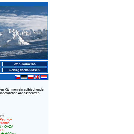
Web-Kameras
Gebirgsbekanntsch.
f den Kämmen ein auffrischender
nbefahrbar. Alle Skizentren
iff
Petříkov
Branná
á - OAZA
ice
|
Hraběšice