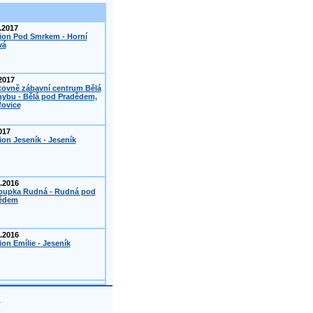
.2017
ion Pod Smrkem - Horní
vá
2017
tovně zábavní centrum Bělá
hybu - Bělá pod Pradědem,
fovice
017
on Jeseník - Jeseník
.2016
oupka Rudná - Rudná pod
ědem
.2016
on Emílie - Jeseník