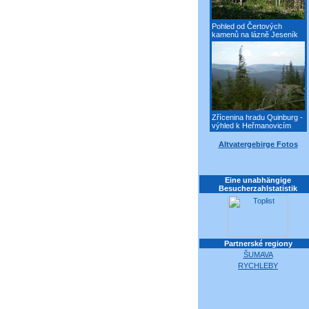
Pohled od Čertových
kamenů na lázně Jeseník
Zřícenina hradu Quinburg -
výhled k Heřmanovicím
Altvatergebirge Fotos
Eine unabhängige
Besucherzahlstatistik
Partnerské regiony
ŠUMAVA
RYCHLEBY