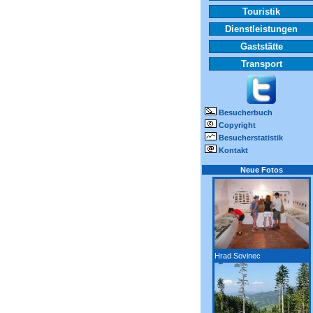
Touristik
Dienstleistungen
Gaststätte
Transport
Besucherbuch
Copyright
Besucherstatistik
Kontakt
Neue Fotos
Hrad Sovinec