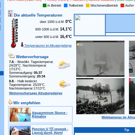
In Betrieb
Teilbetrieb
Wochenendbetrieb
Außer 
Die aktuelle Temperaturen
0°C
über 1000 ü.d.M.
14,1°C
600-1000 ü.d.M.
16,4°C
unter 600 ü.d.M.
Temperaturen im Altvatergebirge
Wettervorhersage
7.8.
- Bewölkt. Tagestemperat.
24/28°C. Nachtstemperat
17/13°C.
Sonnenaufgang:
05:37
Sonnenuntergang:
20:34
8.8.
- Halb bedeckt.
Tagestemperat. 25/29°C.
Nachtstemperat 17/13°C.
Wettervorhersage Altvatergebirge
Wir empfehlen
Aquacentrum Slunce -
Rýmařov
Webkameras im Altva
Penzion U Tří veverek -
Tip
Lipová lázně, Horní