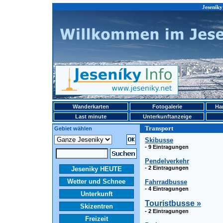
Jeseniky
Wanderkarten
Fotogalerie
Ha
Last minute
Unterkunftanzeige
Transport
Gebiet wählen
Skibusse
- 9 Eintragungen
Pendelverkehr
- 2 Eintragungen
Jeseniky HEUTE
Wetter und Schnee
Fahrradbusse
- 4 Eintragungen
Unterkunft
Touristbusse »
Skizentren
- 2 Eintragungen
Freizeit