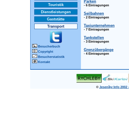
Parken
Touristik
- 6 Eintragungen
Dienstleistungen
Seilbahnen
- 2 Eintragungen
Gaststätte
Taxiunternehmen
Transport
- 7 Eintragungen
Tankstellen
- 3 Eintragungen
Besucherbuch
Grenzübergänge
Copyright
- 4 Eintragungen
Besucherstatistik
Kontakt
©
Jeseníky Info 2002 