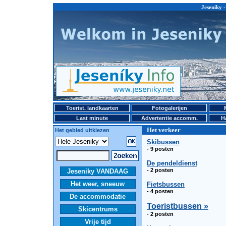
Jeseniky -
Toerist. landkaarten
Fotogalerijen
Last minute
Advertentie accomm.
H
Het verkeer
Het gebied uitkiezen
Skibussen
- 9 posten
De pendeldienst
- 2 posten
Jeseniky VANDAAG
Het weer, sneeuw
Fietsbussen
- 4 posten
De accommodatie
Toeristbussen »
Skicentrums
- 2 posten
Vrije tijd