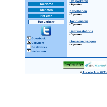
Het parkeren
Toerisme
- 6 posten
Diensten
Kabelbanen
- 2 posten
Het eten
Taxidiensten
Het verkeer
- 7 posten
Benzinestations
- 3 posten
Guestbook
Grensovergangen
Copyright
- 4 posten
De statistiek
Het kontakt
©
Jeseníky Info 2002 