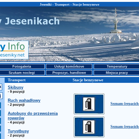
Jeseniki - Transport - Stacje benzynowe
Fotogaleria
Usługi komórkove
Temperatury
Szukam noclegi
Propozyc. handlowe
Miejsca pracy
Transport
Stacje benzynowe
Skibusy
- 9 pozycji
Ruch wahadłowy
Seznam čerpacíc
- 2 pozycji
Autobusy do przewożenia
rowerów
- 4 pozycji
Seznam čerpacích
Turystbusy
- 2 pozycji