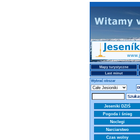
Mapy turystyczne
Last minut
Wybrać obszar
Jeseniki DZIŚ
Pogoda i śnieg
Noclegi
Narciarstwo
Czas wolny