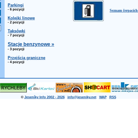
Parkingi
- 6 pozycji
Seznam čerpacích
Kolejki linowe
- 2 pozycji
Taksówki
- 7 pozycji
Stacje benzynowe »
- 3 pozycji
Przejścia graniczne
- 4 pozycji
©
Jeseníky Info 2002 - 2026
info@jeseniky.net
WAP
RSS