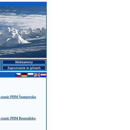
Webkamery
Zapoznanie w górach
h stanic PHM Šumpersko
 stanic PHM Bruntálsko