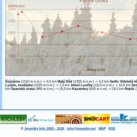
Švýcárna
(1310 m.n.m.) -> 0,5 km
Malý Děd
(1355 m.n.m.) -> 3,0 km
Sedlo Videlský kř
Lysým, studánka
(1020 m.n.m.) -> 7,5 km
Jelení Loučky
(1113 m.n.m.) -> 10,5 km
Sed
km
Opavská chata
(889 m.n.m.) -> 15,5 km
Kazatelny
(925 m.n.m) -> 19,5 km
Rejvíz
(
©
Jeseníky Info 2002 - 2026
info@jeseniky.net
WAP
RSS