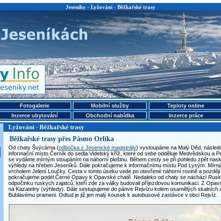
Jeseníky - Lyžování - Běžkařské trasy
Fotogalerie
Mobilní služby
Teploty online
Inzerce ubytování
Obchodní nabídka
Inzerce práce
Lyžování - Běžkařské trasy
Běžkařské trasy přes Pásmo Orlíka
Od chaty Švýcárna (
odbočka z Jesenické magistrály
) vystoupáme na Malý Děd, následu
informační místo Černík do sedla Videlský kříž, které od sebe odděluje Medvědskou a P
se vydáme mírným stoupáním na náhorní plošinu. Během cesty se při pohledu zpět nask
výhledy na hřeben Jeseníků. Dále pokračujeme k informačnímu místu Pod Lysým. Mír
vrcholem Jelení Loučky. Cesta v tomto úseku vede po otevřené náhorní rovině a později 
pokračujeme podél Černé Opavy k Opavské chatě. Nedaleko od chaty se nachází Ruský 
odpočinku ruských zajatců, kteří zde za války budovali příjezdovou komunikaci. Z Opa
na Kazatelny (výhledy). Dále sestupujeme do pánve Rejvízu kolem osamělých skalních 
Bublavému prameni. Odtud je již jen malý kousek k autobusové zastávce v obci Rejvíz.