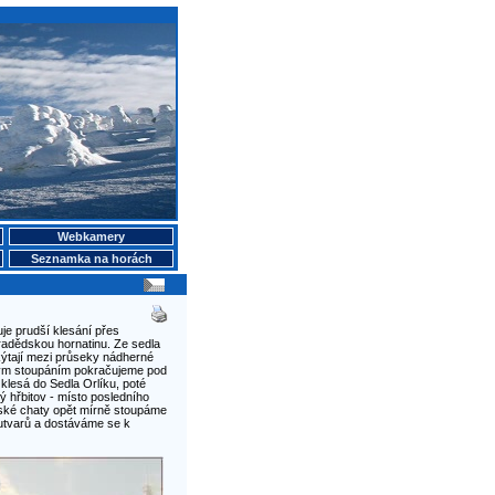
Webkamery
Seznamka na horách
je prudší klesání přes
radědskou hornatinu. Ze sedla
ýtají mezi průseky nádherné
ným stoupáním pokračujeme pod
klesá do Sedla Orlíku, poté
hřbitov - místo posledního
vské chaty opět mírně stoupáme
utvarů a dostáváme se k