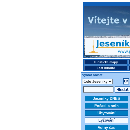
Turistické mapy
Last minute
Vybrat oblast
Jeseníky DNES
Počasí a sníh
Ubytování
Lyžování
Volný čas