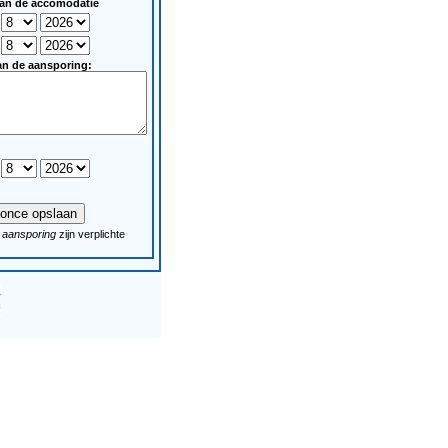
van de accomodatie
an de aansporing:
 aansporing
zijn verplichte