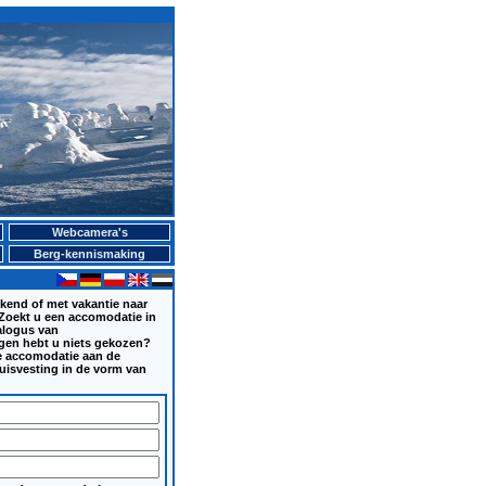
Webcamera's
Berg-kennismaking
ekend of met vakantie naar
Zoekt u een accomodatie in
alogus van
ngen hebt u niets gekozen?
e accomodatie aan de
uisvesting in de vorm van