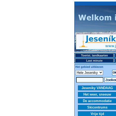
Toerist. landkaarten
Last minute
Het gebied uitkiezen
Jeseniky VANDAAG
Het weer, sneeuw
De accommodatie
Skicentrums
Vrije tijd