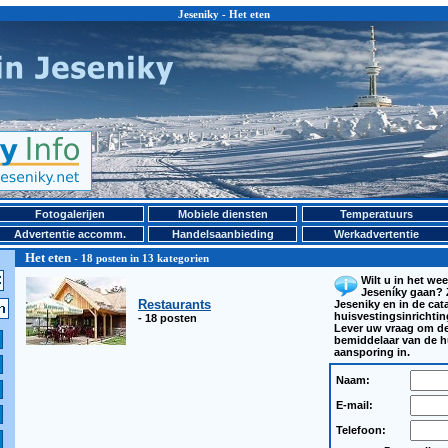
Jeseniky - Het eten
Fotogalerijen
Mobiele diensten
Temperatuurs
Advertentie accomm.
Handelsaanbieding
Werkadvertentie
Het eten
- 18 posten in 13 kategorien
Wilt u in het we
Jeseníky gaan? 
Restaurants
Jeseniky en in de cat
huisvestingsinrichti
- 18 posten
Lever uw vraag om d
bemiddelaar van de h
aansporing in.
Naam:
E-mail:
Telefoon: