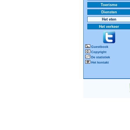
Toerisme
Diensten
Het eten
Het verkeer
Guestbook
Copyright
De statistiek
Het kontakt