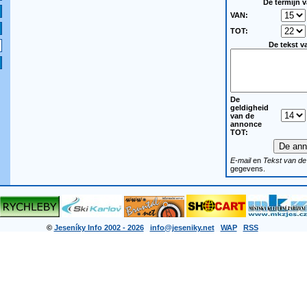
De termijn 
VAN:
TOT:
De tekst v
De
geldigheid
van de
annonce
TOT:
E-mail
en
Tekst van de
gegevens.
©
Jeseníky Info 2002 - 2026
info@jeseniky.net
WAP
RSS