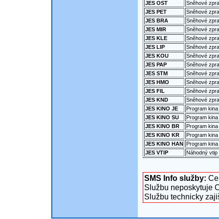
JES OST
Sněhové zpra
JES PET
Sněhové zpra
JES BRA
Sněhové zpra
JES MIR
Sněhové zprav
JES KLE
Sněhové zprav
JES LIP
Sněhové zpra
JES KOU
Sněhové zpra
JES PAP
Sněhové zpra
JES STM
Sněhové zpra
JES HMO
Sněhové zpra
JES FIL
Sněhové zprav
JES KND
Sněhové zpra
JES KINO JE
Program kina
JES KINO SU
Program kina
JES KINO BR
Program kina 
JES KINO KR
Program kina 
JES KINO HAN
Program kina
JES VTIP
Náhodný vtip
SMS Info služby:
Cen
Službu neposkytuje O
Službu technicky zaj