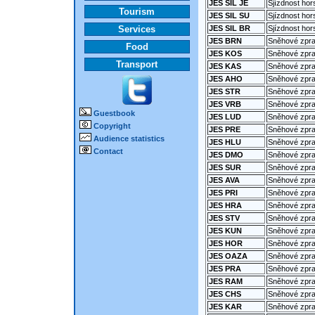
JES SIL JE
Sjízdnost hor
Tourism
JES SIL SU
Sjízdnost hor
Services
JES SIL BR
Sjízdnost hor
JES BRN
Sněhové zprav
Food
JES KOS
Sněhové zprav
Transport
JES KAS
Sněhové zpra
JES AHO
Sněhové zpra
JES STR
Sněhové zprav
JES VRB
Sněhové zpra
Guestbook
JES LUD
Sněhové zpra
Copyright
JES PRE
Sněhové zpra
Audience statistics
JES HLU
Sněhové zpra
Contact
JES DMO
Sněhové zprav
JES SUR
Sněhové zpra
JES AVA
Sněhové zpra
JES PRI
Sněhové zprav
JES HRA
Sněhové zpra
JES STV
Sněhové zpra
JES KUN
Sněhové zpra
JES HOR
Sněhové zprav
JES OAZA
Sněhové zpra
JES PRA
Sněhové zpra
JES RAM
Sněhové zpr
JES CHS
Sněhové zpra
JES KAR
Sněhové zpra