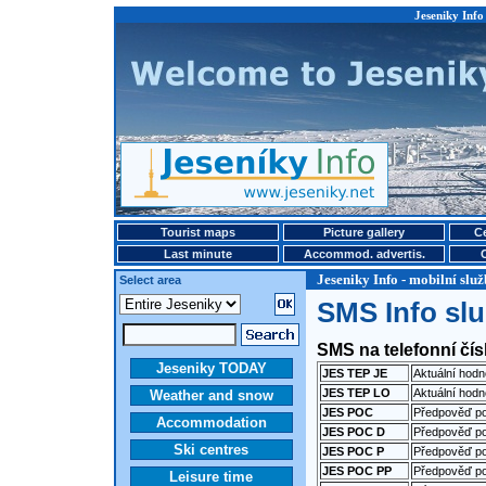
Jeseniky Info 
Tourist maps
Picture gallery
Ce
Last minute
Accommod. advertis.
Jeseniky Info - mobilní sl
Select area
SMS Info sl
SMS na telefonní čí
Jeseniky TODAY
JES TEP JE
Aktuální hodn
JES TEP LO
Aktuální hod
Weather and snow
JES POC
Předpověď p
Accommodation
JES POC D
Předpověď p
Ski centres
JES POC P
Předpověď p
JES POC PP
Předpověď p
Leisure time