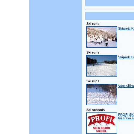
Ski runs
Skiareál K
Ski runs
Skipark Fi
Ski runs
Vlek Křížo
Ski schools
PROFI SK
lyžařská š