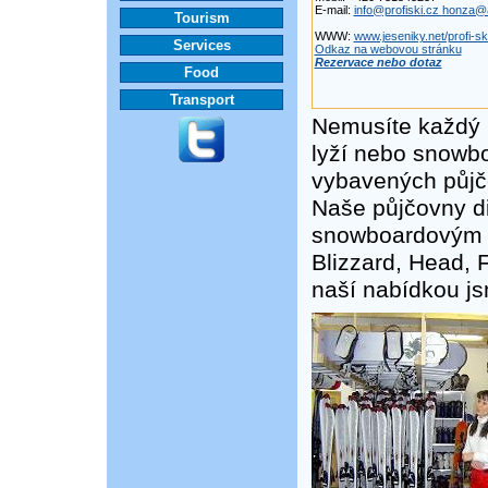
E-mail:
info@profiski.cz honza@
Tourism
WWW:
www.jeseniky.net/profi-sk
Services
Odkaz na webovou stránku
Rezervace nebo dotaz
Food
Transport
Nemusíte každý 
lyží nebo snowbo
vybavených půjč
Naše půjčovny d
snowboardovým m
Blizzard, Head, F
naší nabídkou js