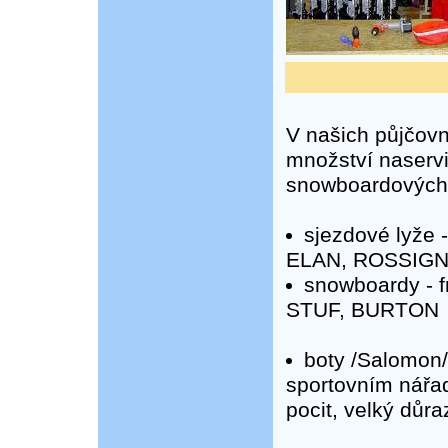
V našich půjčovn
množství naservi
snowboardových
sjezdové lyže
ELAN, ROSSIGN
snowboardy - 
STUF, BURTON
boty /Salomon/
sportovním nářa
pocit, velký důr