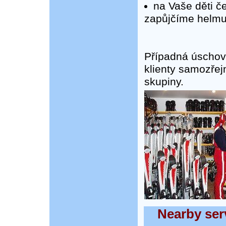
na Vaše děti č
zapůjčíme helm
Případná úschova
klienty samozřej
skupiny.
Nearby serv