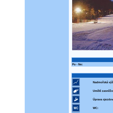
Po - Ne:
Nadmořská výš
Umělé zasněžo
Úprava sjezdov
WC: