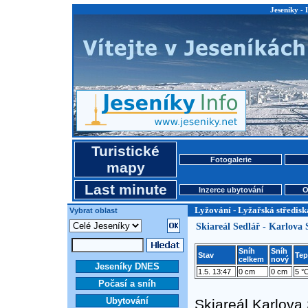
Jeseníky - 
Turistické
Fotogalerie
mapy
Last minute
Inzerce ubytování
O
Lyžování - Lyžařská středisk
Vybrat oblast
Skiareál Sedlář - Karlova
Sníh
Sníh
Stav
Tep
celkem
nový
Jeseníky DNES
1.5. 13:47
0 cm
0 cm
5 °
Počasí a sníh
Ubytování
Skiareál Karlova 