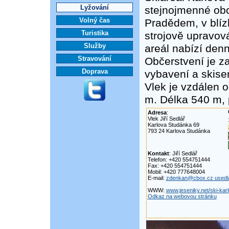
Lyžování
stejnojmenné ob
Volný čas
Pradědem, v blíz
Turistika
strojově upravov
Služby
areál nabízí den
Stravování
Občerstvení je z
Doprava
vybavení a skise
Vlek je vzdálen 
m. Délka 540 m, 
Adresa
:
Vlek Jiří Sedlář
Karlova Studánka 69
793 24 Karlova Studánka
Kontakt
: Jiří Sedlář
Telefon: +420 554751444
Fax: +420 554751444
Mobil: +420 777648004
E-mail:
zdenkan@cbox.cz usedl
WWW:
www.jeseniky.net/ski-kar
Odkaz na webovou stránku