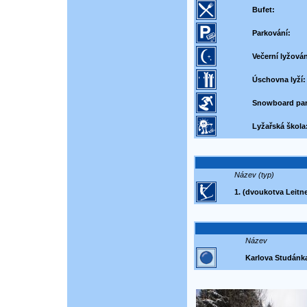
Bufet:
Parkování:
Večerní lyžován
Úschovna lyží:
Snowboard par
Lyžařská škola
Název (typ)
1. (dvoukotva Leitne
Název
Karlova Studánk