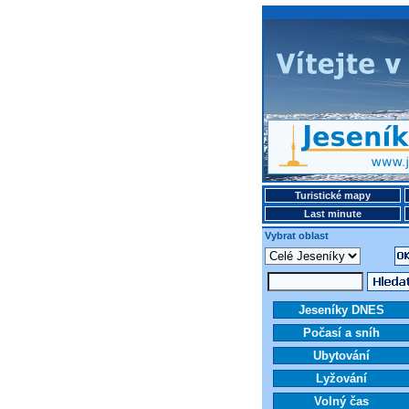
Turistické mapy
Last minute
Vybrat oblast
Jeseníky DNES
Počasí a sníh
Ubytování
Lyžování
Volný čas