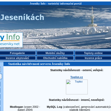
Jeseníky Info - turistický informační portál
Fotogalerie
Mobilní služby
Teploty online
Inzerce ubytování
Obchodní nabídka
Inzerce práce
Statistika návštěvnosti serveru Jeseníky Info
Statistiky návštěvnosti - externí, veřejné:
Toplist.cz
Statistiky návštěvnosti - interní, neveřejné:
Modlogan
(srpen 2002 -
MySQL Log
(zabezpečení, generování automatický
duben 2004)
statistik klientům)