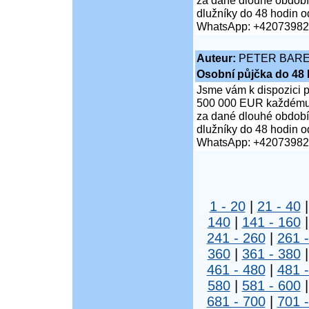
za dané dlouhé období;
dlužníky do 48 hodin od
WhatsApp: +4207398
Auteur:
PETER BAR
Osobní půjčka do 48 
Jsme vám k dispozici 
500 000 EUR každému je
za dané dlouhé období;
dlužníky do 48 hodin od
WhatsApp: +4207398
1 - 20
|
21 - 40
140
|
141 - 160
241 - 260
|
261 
360
|
361 - 380
461 - 480
|
481 
580
|
581 - 600
681 - 700
|
701 