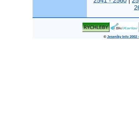
2541 - 2560
|
25
2
©
Jeseníky Info 2002 