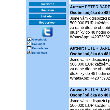
Toerisme
Auteur:
PETER BAR
Diensten
Osobní půjčka do 48 
Het eten
Jsme vám k dispozici 
Het verkeer
500 000 EUR každému je
za dané dlouhé období;
dlužníky do 48 hodin od
WhatsApp: +4207398
Guestbook
Copyright
Auteur:
PETER BAR
De statistiek
Het kontakt
Osobní půjčka do 48 
Jsme vám k dispozici 
500 000 EUR každému je
za dané dlouhé období;
dlužníky do 48 hodin od
WhatsApp: +4207398
Auteur:
PETER BAR
Osobní půjčka do 48 
Jsme vám k dispozici 
500 000 EUR každému je