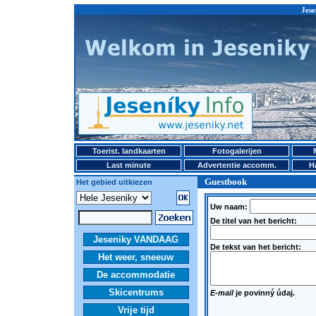
Jese
Toerist. landkaarten
Fotogalerijen
Last minute
Advertentie accomm.
H
Guestbook
Het gebied uitkiezen
Uw naam:
De titel van het bericht:
Jeseniky VANDAAG
De tekst van het bericht:
Het weer, sneeuw
De accommodatie
Skicentrums
E-mail
je povinný údaj.
Vrije tijd