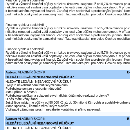
Finance rychle a spolehlivě
Rychlé a výhodné finanční půjčky s nízkou úrokovou sazbou už od 5,7% fixovanou po c
několika minut od zaslání vaší poptávky víte jestli vám půjčku mohu poskytnout. V přípa
k bezodkladnému vyplacení financí. Zaručuji vám spolehlivé a profesionální jednání. Kom
podmínkách poskytnutí je samozřejmostí. Tato nabídka platí pro celou Českou republiku.
Finance rychle a spolehlivě
Rychlé a výhodné finanční půjčky s nízkou úrokovou sazbou už od 5,7% fixovanou po c
několika minut od zaslání vaší poptávky víte jestli vám půjčku mohu poskytnout. V přípa
k bezodkladnému vyplacení financí. Zaručuji vám spolehlivé a profesionální jednání. Kom
podmínkách poskytnutí je samozřejmostí. Tato nabídka platí pro celou Českou republiku.
Finance rychle a spolehlivě
Rychlé a výhodné finanční půjčky s nízkou úrokovou sazbou už od 5,7% fixovanou po c
několika minut od zaslání vaší poptávky víte jestli vám půjčku mohu poskytnout. V přípa
k bezodkladnému vyplacení financí. Zaručuji vám spolehlivé a profesionální jednání. Kom
podmínkách poskytnutí je samozřejmostí. Tato nabídka platí pro celou Českou republiku.
Auteur:
VLADIMÍR ŠKOPÍK
E
HLEDÁTE LEGÁLNÍ NEBANKOVNÍ PŮJČKU?
HLEDÁTE LEGÁLNÍ NEBANKOVNÍ PŮJČKU?
Byli jste několikrát odmítnuti svými bankami?
Potřebujete peníze z osobních důvodů?
Jste upřímní a čestní?
Potřebujete půjčku na splacení svých dluhů, účtů nebo realizaci projektu?
U nás máte vždy šanci.
Ještě lépe nabízíme půjčky od 50 000 Kč až do 30 milionů Kč rychle a spolehlivě online
Jsme spolehliví, čestní a věrní svým slovům.
V případě zájmu nás prosím neváhejte kontaktovat přímo na e-mail:
Auteur:
VLADIMÍR ŠKOPÍK
E
HLEDÁTE LEGÁLNÍ NEBANKOVNÍ PŮJČKU?
HLEDÁTE LEGÁLNÍ NEBANKOVNÍ PŮJČKU?