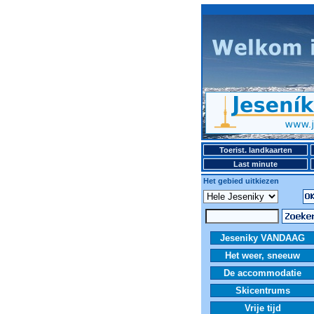
Toerist. landkaarten
Last minute
Het gebied uitkiezen
Jeseniky VANDAAG
Het weer, sneeuw
De accommodatie
Skicentrums
Vrije tijd