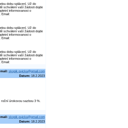
elou dobu splácení. Už do
dě schválení vaší žádosti dojde
pletní informovanost o
 Email:
elou dobu splácení. Už do
dě schválení vaší žádosti dojde
pletní informovanost o
 Email:
elou dobu splácení. Už do
dě schválení vaší žádosti dojde
pletní informovanost o
 Email:
-mail:
skopik.pujcka@gmail.com
Datum:
18.2.2023
 s roční úrokovou sazbou 3 %.
-mail:
skopik.pujcka@gmail.com
Datum:
18.2.2023