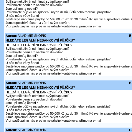
Byli jste několikrát odmítnuti svými bankami?
Potřebujete peníze z osobních důvodů?
Jste upřímní a čestní?
Potřebujete půjčku na splacení svých dluhů, účtů nebo realizaci projektu?
U nás máte vždy šanci.
Ještě lépe nabízíme půjčky od 50 000 Kč až do 30 milionů Kč rychle a spolehlivě online
Jsme spolehliví, čestní a věrní svým slovům.
V případě zájmu nás prosím neváhejte kontaktovat přímo na e-mail:
Auteur:
VLADIMÍR ŠKOPÍK
E
HLEDÁTE LEGÁLNÍ NEBANKOVNÍ PŮJČKU?
HLEDÁTE LEGÁLNÍ NEBANKOVNÍ PŮJČKU?
Byli jste několikrát odmítnuti svými bankami?
Potřebujete peníze z osobních důvodů?
Jste upřímní a čestní?
Potřebujete půjčku na splacení svých dluhů, účtů nebo realizaci projektu?
U nás máte vždy šanci.
Ještě lépe nabízíme půjčky od 50 000 Kč až do 30 milionů Kč rychle a spolehlivě online
Jsme spolehliví, čestní a věrní svým slovům.
V případě zájmu nás prosím neváhejte kontaktovat přímo na e-mail:
Auteur:
VLADIMÍR ŠKOPÍK
E
HLEDÁTE LEGÁLNÍ NEBANKOVNÍ PŮJČKU?
HLEDÁTE LEGÁLNÍ NEBANKOVNÍ PŮJČKU?
Byli jste několikrát odmítnuti svými bankami?
Potřebujete peníze z osobních důvodů?
Jste upřímní a čestní?
Potřebujete půjčku na splacení svých dluhů, účtů nebo realizaci projektu?
U nás máte vždy šanci.
Ještě lépe nabízíme půjčky od 50 000 Kč až do 30 milionů Kč rychle a spolehlivě online
Jsme spolehliví, čestní a věrní svým slovům.
V případě zájmu nás prosím neváhejte kontaktovat přímo na e-mail:
Auteur:
VLADIMÍR ŠKOPÍK
E