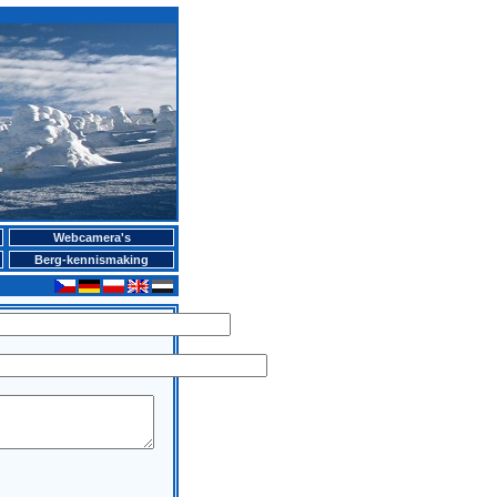
Webcamera's
Berg-kennismaking