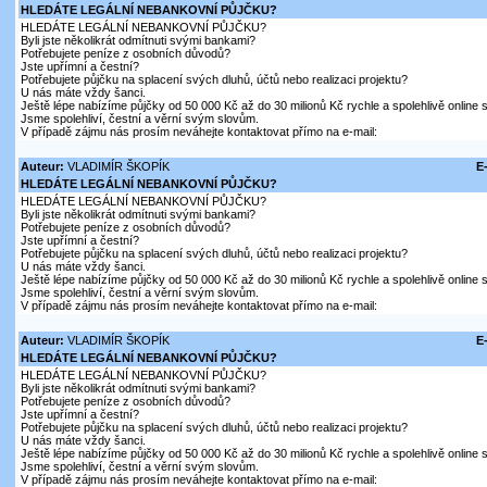
HLEDÁTE LEGÁLNÍ NEBANKOVNÍ PŮJČKU?
HLEDÁTE LEGÁLNÍ NEBANKOVNÍ PŮJČKU?
Byli jste několikrát odmítnuti svými bankami?
Potřebujete peníze z osobních důvodů?
Jste upřímní a čestní?
Potřebujete půjčku na splacení svých dluhů, účtů nebo realizaci projektu?
U nás máte vždy šanci.
Ještě lépe nabízíme půjčky od 50 000 Kč až do 30 milionů Kč rychle a spolehlivě online
Jsme spolehliví, čestní a věrní svým slovům.
V případě zájmu nás prosím neváhejte kontaktovat přímo na e-mail:
Auteur:
VLADIMÍR ŠKOPÍK
E
HLEDÁTE LEGÁLNÍ NEBANKOVNÍ PŮJČKU?
HLEDÁTE LEGÁLNÍ NEBANKOVNÍ PŮJČKU?
Byli jste několikrát odmítnuti svými bankami?
Potřebujete peníze z osobních důvodů?
Jste upřímní a čestní?
Potřebujete půjčku na splacení svých dluhů, účtů nebo realizaci projektu?
U nás máte vždy šanci.
Ještě lépe nabízíme půjčky od 50 000 Kč až do 30 milionů Kč rychle a spolehlivě online
Jsme spolehliví, čestní a věrní svým slovům.
V případě zájmu nás prosím neváhejte kontaktovat přímo na e-mail:
Auteur:
VLADIMÍR ŠKOPÍK
E
HLEDÁTE LEGÁLNÍ NEBANKOVNÍ PŮJČKU?
HLEDÁTE LEGÁLNÍ NEBANKOVNÍ PŮJČKU?
Byli jste několikrát odmítnuti svými bankami?
Potřebujete peníze z osobních důvodů?
Jste upřímní a čestní?
Potřebujete půjčku na splacení svých dluhů, účtů nebo realizaci projektu?
U nás máte vždy šanci.
Ještě lépe nabízíme půjčky od 50 000 Kč až do 30 milionů Kč rychle a spolehlivě online
Jsme spolehliví, čestní a věrní svým slovům.
V případě zájmu nás prosím neváhejte kontaktovat přímo na e-mail: