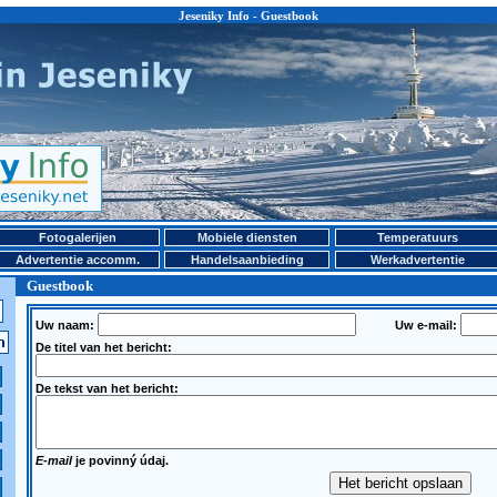
Jeseniky Info - Guestbook
Fotogalerijen
Mobiele diensten
Temperatuurs
Advertentie accomm.
Handelsaanbieding
Werkadvertentie
Guestbook
Uw naam:
Uw e-mail:
De titel van het bericht:
De tekst van het bericht:
E-mail
je povinný údaj.