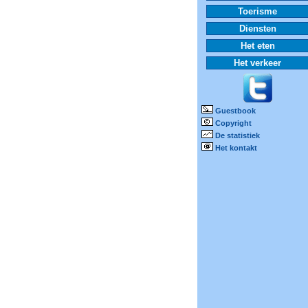
Toerisme
Diensten
Het eten
Het verkeer
Guestbook
Copyright
De statistiek
Het kontakt