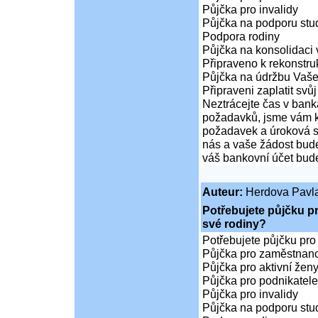
Půjčka pro invalidy
Půjčka na podporu stud
Podpora rodiny
Půjčka na konsolidaci 
Připraveno k rekonstr
Půjčka na údržbu Vaš
Připraveni zaplatit svůj
Neztrácejte čas v bank
požadavků, jsme vám k 
požadavek a úroková sa
nás a vaše žádost bude
váš bankovní účet bude
Auteur:
Herdova Pavl
Potřebujete půjčku p
své rodiny?
Potřebujete půjčku pro
Půjčka pro zaměstnan
Půjčka pro aktivní že
Půjčka pro podnikatele
Půjčka pro invalidy
Půjčka na podporu stud