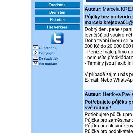
Toerisme
Auteur:
Marcela KRE
Diensten
Půjčky bez podvodu:
Het eten
marcela.krejsova01@
Het verkeer
Dobrý den, pane / paní
levnější) od soukroméh
Doba trvání úvěru se p
000 Kč do 20 000 000 
Guestbook
- Peníze máte přímo d
Copyright
- nemusíte předkládat r
De statistiek
- Termíny jsou flexibiln
Het kontakt
V případě zájmu nás pr
E-mail: Nebo WhatsAp
Auteur:
Herdova Pavl
Potřebujete půjčku p
své rodiny?
Potřebujete půjčku pro
Půjčka pro zaměstnan
Půjčka pro aktivní že
Půjčka pro podnikatele