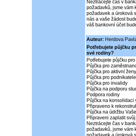
Neztrácejte čas v bank
požadavků, jsme vám k 
požadavek a úroková sa
nás a vaše žádost bude
váš bankovní účet bude
Auteur:
Herdova Pavl
Potřebujete půjčku p
své rodiny?
Potřebujete půjčku pro
Půjčka pro zaměstnan
Půjčka pro aktivní že
Půjčka pro podnikatele
Půjčka pro invalidy
Půjčka na podporu stud
Podpora rodiny
Půjčka na konsolidaci 
Připraveno k rekonstr
Půjčka na údržbu Vaš
Připraveni zaplatit svůj
Neztrácejte čas v bank
požadavků, jsme vám k 
požadavek a úroková sa