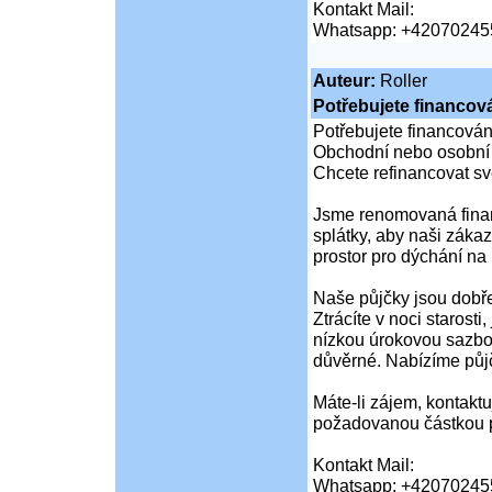
Kontakt Mail:
Whatsapp: +42070245
Auteur:
Roller
Potřebujete financov
Potřebujete financován
Obchodní nebo osobní
Chcete refinancovat s
Jsme renomovaná finanč
splátky, aby naši zákaz
prostor pro dýchání na 
Naše půjčky jsou dobře
Ztrácíte v noci starost
nízkou úrokovou sazbo
důvěrné. Nabízíme půj
Máte-li zájem, kontaktuj
požadovanou částkou p
Kontakt Mail:
Whatsapp: +42070245