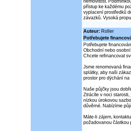
nemovitost. Podmínkou 
přístup ke každému pož
vyplacení prostředků d
závazků. Vysoká propus
Auteur:
Roller
Potřebujete financov
Potřebujete financován
Obchodní nebo osobní
Chcete refinancovat s
Jsme renomovaná finanč
splátky, aby naši zákaz
prostor pro dýchání na 
Naše půjčky jsou dobře
Ztrácíte v noci starost
nízkou úrokovou sazbo
důvěrné. Nabízíme půj
Máte-li zájem, kontaktuj
požadovanou částkou p