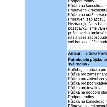
Podpora rodiny
Půjčka na konsolidaci 
Připraveno k rekonstr
Půjčka na údržbu Vaš
Připraveni zaplatit svůj
Neztrácejte čas v bank
požadavků, jsme vám k 
požadavek a úroková sa
nás a vaše žádost bude
váš bankovní účet bude
Auteur:
Herdova Pavl
Potřebujete půjčku p
své rodiny?
Potřebujete půjčku pro
Půjčka pro zaměstnan
Půjčka pro aktivní že
Půjčka pro podnikatele
Půjčka pro invalidy
Půjčka na podporu stud
Podpora rodiny
Půjčka na konsolidaci 
Připraveno k rekonstr