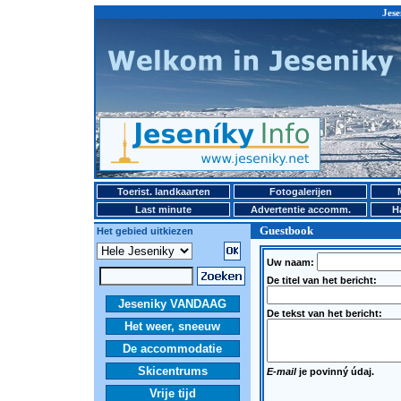
Jese
Toerist. landkaarten
Fotogalerijen
Last minute
Advertentie accomm.
H
Guestbook
Het gebied uitkiezen
Uw naam:
De titel van het bericht:
Jeseniky VANDAAG
De tekst van het bericht:
Het weer, sneeuw
De accommodatie
Skicentrums
E-mail
je povinný údaj.
Vrije tijd