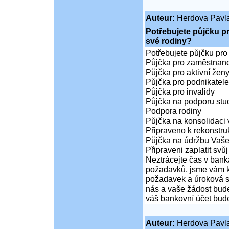
Auteur:
Herdova Pavl
Potřebujete půjčku p
své rodiny?
Potřebujete půjčku pro
Půjčka pro zaměstnan
Půjčka pro aktivní že
Půjčka pro podnikatele
Půjčka pro invalidy
Půjčka na podporu stud
Podpora rodiny
Půjčka na konsolidaci 
Připraveno k rekonstr
Půjčka na údržbu Vaš
Připraveni zaplatit svůj
Neztrácejte čas v bank
požadavků, jsme vám k 
požadavek a úroková sa
nás a vaše žádost bude
váš bankovní účet bude
Auteur:
Herdova Pavl