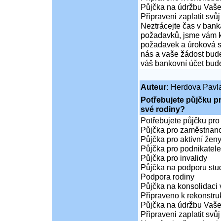
Půjčka na údržbu Vaš
Připraveni zaplatit svůj
Neztrácejte čas v bank
požadavků, jsme vám k 
požadavek a úroková sa
nás a vaše žádost bude
váš bankovní účet bude
Auteur:
Herdova Pavl
Potřebujete půjčku p
své rodiny?
Potřebujete půjčku pro
Půjčka pro zaměstnan
Půjčka pro aktivní že
Půjčka pro podnikatele
Půjčka pro invalidy
Půjčka na podporu stud
Podpora rodiny
Půjčka na konsolidaci 
Připraveno k rekonstr
Půjčka na údržbu Vaš
Připraveni zaplatit svůj