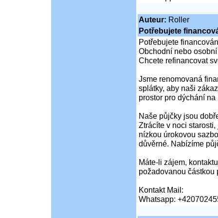
Auteur:
Roller
Potřebujete financov
Potřebujete financován
Obchodní nebo osobní
Chcete refinancovat s
Jsme renomovaná finanč
splátky, aby naši zákaz
prostor pro dýchání na 
Naše půjčky jsou dobře
Ztrácíte v noci starost
nízkou úrokovou sazbo
důvěrné. Nabízíme půj
Máte-li zájem, kontaktuj
požadovanou částkou p
Kontakt Mail:
Whatsapp: +42070245