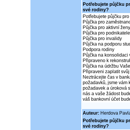
Potřebujete půjčku p
své rodiny?
Potřebujete půjčku pro
Půjčka pro zaměstnan
Půjčka pro aktivní že
Půjčka pro podnikatele
Půjčka pro invalidy
Půjčka na podporu stud
Podpora rodiny
Půjčka na konsolidaci 
Připraveno k rekonstr
Půjčka na údržbu Vaš
Připraveni zaplatit svůj
Neztrácejte čas v bank
požadavků, jsme vám k 
požadavek a úroková sa
nás a vaše žádost bude
váš bankovní účet bude
Auteur:
Herdova Pavl
Potřebujete půjčku p
své rodiny?