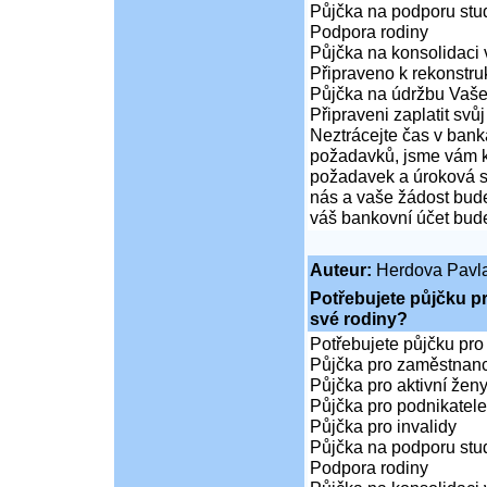
Půjčka na podporu stud
Podpora rodiny
Půjčka na konsolidaci 
Připraveno k rekonstr
Půjčka na údržbu Vaš
Připraveni zaplatit svůj
Neztrácejte čas v bank
požadavků, jsme vám k 
požadavek a úroková sa
nás a vaše žádost bude
váš bankovní účet bude
Auteur:
Herdova Pavl
Potřebujete půjčku p
své rodiny?
Potřebujete půjčku pro
Půjčka pro zaměstnan
Půjčka pro aktivní že
Půjčka pro podnikatele
Půjčka pro invalidy
Půjčka na podporu stud
Podpora rodiny