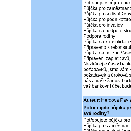
Potřebujete půjčku pro
Půjčka pro zaměstnan
Půjčka pro aktivní že
Půjčka pro podnikatele
Půjčka pro invalidy
Půjčka na podporu stud
Podpora rodiny
Půjčka na konsolidaci 
Připraveno k rekonstr
Půjčka na údržbu Vaš
Připraveni zaplatit svůj
Neztrácejte čas v bank
požadavků, jsme vám k 
požadavek a úroková sa
nás a vaše žádost bude
váš bankovní účet bude
Auteur:
Herdova Pavl
Potřebujete půjčku p
své rodiny?
Potřebujete půjčku pro
Půjčka pro zaměstnan