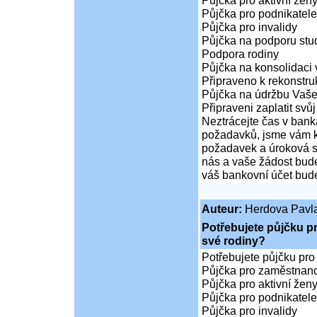
Půjčka pro aktivní že
Půjčka pro podnikatele
Půjčka pro invalidy
Půjčka na podporu stud
Podpora rodiny
Půjčka na konsolidaci 
Připraveno k rekonstr
Půjčka na údržbu Vaš
Připraveni zaplatit svůj
Neztrácejte čas v bank
požadavků, jsme vám k 
požadavek a úroková sa
nás a vaše žádost bude
váš bankovní účet bude
Auteur:
Herdova Pavl
Potřebujete půjčku p
své rodiny?
Potřebujete půjčku pro
Půjčka pro zaměstnan
Půjčka pro aktivní že
Půjčka pro podnikatele
Půjčka pro invalidy