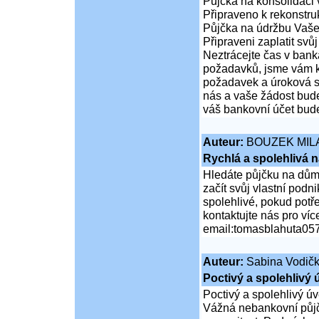
Půjčka na konsolidaci 
Připraveno k rekonstr
Půjčka na údržbu Vaš
Připraveni zaplatit svůj
Neztrácejte čas v bank
požadavků, jsme vám k 
požadavek a úroková sa
nás a vaše žádost bude
váš bankovní účet bude
Auteur:
BOUZEK MIL
Rychlá a spolehlivá 
Hledáte půjčku na dům,
začít svůj vlastní pod
spolehlivé, pokud potř
kontaktujte nás pro víc
email:tomasblahuta0
Auteur:
Sabina Vodič
Poctivý a spolehlivý 
Poctivý a spolehlivý úv
Vážná nebankovní půjč