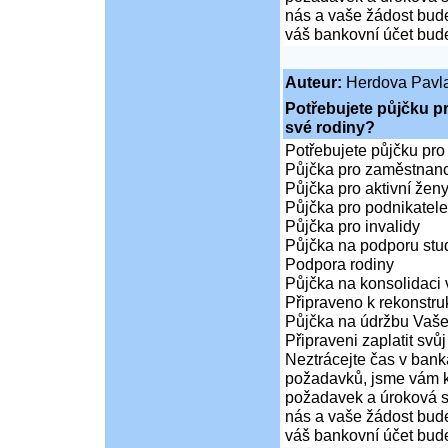
nás a vaše žádost bude
váš bankovní účet bude
Auteur:
Herdova Pavl
Potřebujete půjčku p
své rodiny?
Potřebujete půjčku pro
Půjčka pro zaměstnan
Půjčka pro aktivní že
Půjčka pro podnikatele
Půjčka pro invalidy
Půjčka na podporu stud
Podpora rodiny
Půjčka na konsolidaci 
Připraveno k rekonstr
Půjčka na údržbu Vaš
Připraveni zaplatit svůj
Neztrácejte čas v bank
požadavků, jsme vám k 
požadavek a úroková sa
nás a vaše žádost bude
váš bankovní účet bude