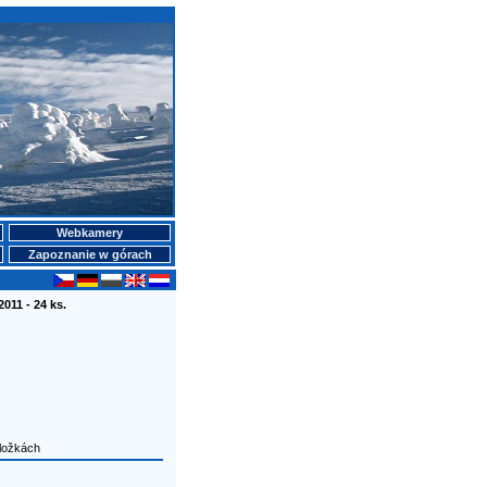
Webkamery
Zapoznanie w górach
2011 - 24 ks.
ložkách