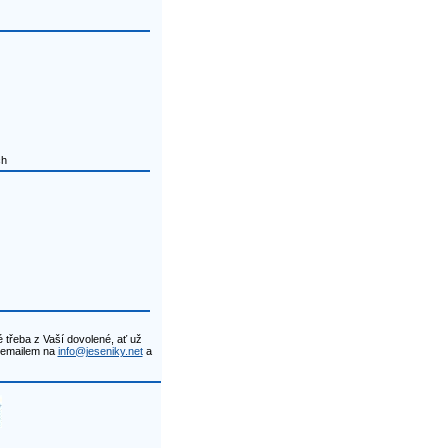
ch
 třeba z Vaší dovolené, ať už
t emailem na
info@jeseniky.net
a