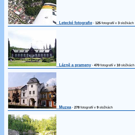
Letecké fotografie
-
125
fotografií v
3
složkách
Lázně a prameny
-
470
fotografií v
10
složkách
Muzea
-
278
fotografií v
9
složkách