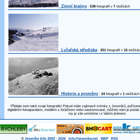
Zimní krajiny
-
538
fotografií v
7
složkách
Lyžařská střediska
-
251
fotografií v
15
složká
Historie a proměny
-
24
fotografií v
1
složkách
Přidejte sem také svoje fotografie! Pokud máte zajímavé snímky z Jeseníků, pořízené
digitálním fotoaparátem, mobilem s foťáčkem nebo naskenované, můžete nám je posla
my je zde umístíme i s Vaším jménem.
©
Jeseníky Info 2002 - 2026
info@jeseniky.net
WAP
RSS