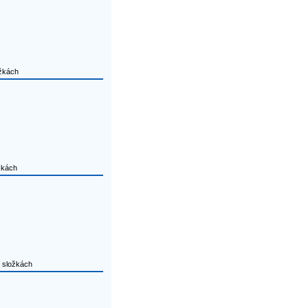
žkách
žkách
složkách