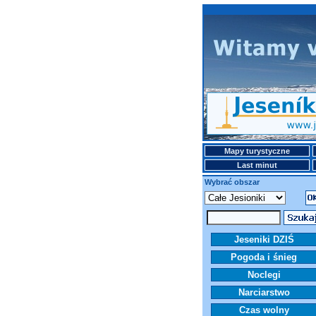
Mapy turystyczne
Last minut
Wybrać obszar
Jeseniki DZIŚ
Pogoda i śnieg
Noclegi
Narciarstwo
Czas wolny