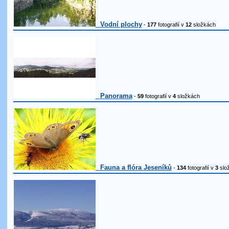
Vodní plochy
-
177
fotografií v
12
složkách
Panorama
-
59
fotografií v
4
složkách
Fauna a flóra Jeseníků
-
134
fotografií v
3
slo