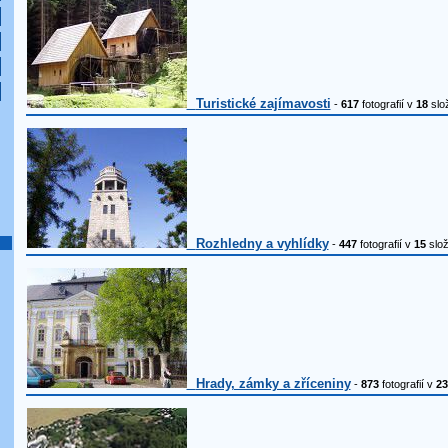
Turistické zajímavosti
-
617
fotografií v
18
slo
Rozhledny a vyhlídky
-
447
fotografií v
15
slo
Hrady, zámky a zříceniny
-
873
fotografií v
23