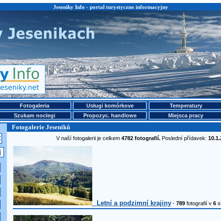
Jeseniky Info - portal turystyczno informacyjny
Fotogaleria
Usługi komórkove
Temperatury
Szukam noclegi
Propozyc. handlowe
Miejsca pracy
Fotogalerie Jeseníků
V naší fotogalerii je celkem
4782 fotografií.
Poslední přídavek:
10.1.
Letní a podzimní krajiny
-
789
fotografií v
6
s