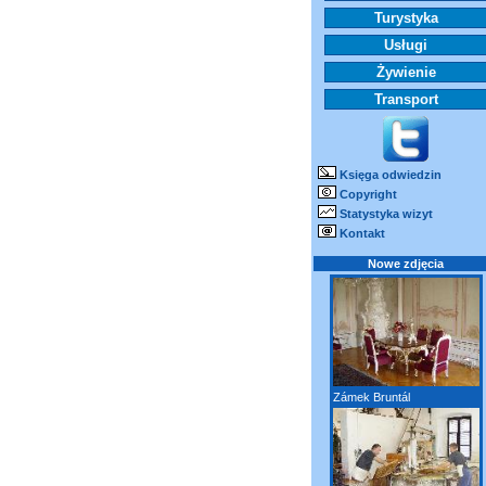
Turystyka
Usługi
Żywienie
Transport
Księga odwiedzin
Copyright
Statystyka wizyt
Kontakt
Nowe zdjęcia
Zámek Bruntál