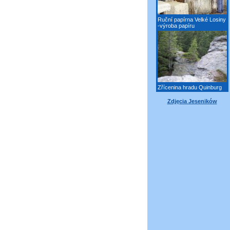
Ruční papírna Velké Losiny
-výroba papíru
Zřícenina hradu Quinburg
Zdjęcia Jeseników