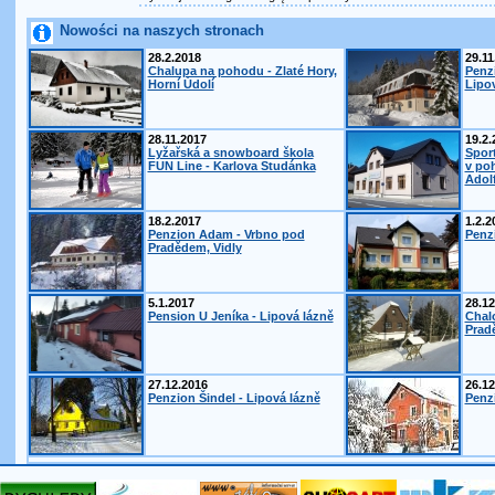
Nowości na naszych stronach
28.2.2018
29.11
Chalupa na pohodu - Zlaté Hory,
Penz
Horní Údolí
Lipo
28.11.2017
19.2.
Lyžařská a snowboard škola
Spor
FUN Line - Karlova Studánka
v po
Adol
18.2.2017
1.2.2
Penzion Adam - Vrbno pod
Penzi
Pradědem, Vidly
5.1.2017
28.12
Pension U Jeníka - Lipová lázně
Chal
Prad
27.12.2016
26.12
Penzion Šindel - Lipová lázně
Penzi