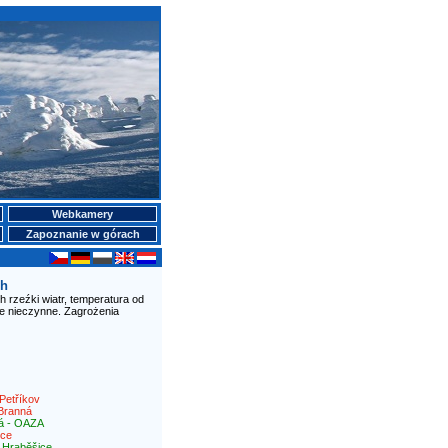
Webkamery
Zapoznanie w górach
ch
 rzeźki wiatr, temperatura od
ie nieczynne. Zagrożenia
Petříkov
Branná
á - OAZA
ice
|
Hraběšice