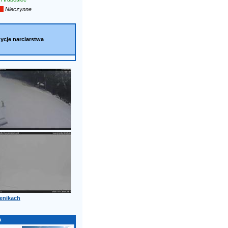
Nieczynne
ycje narciarstwa
enikach
a