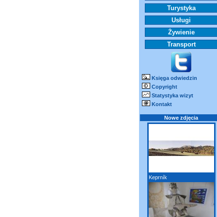
Turystyka
Usługi
Żywienie
Transport
Księga odwiedzin
Copyright
Statystyka wizyt
Kontakt
Nowe zdjęcia
Keprník