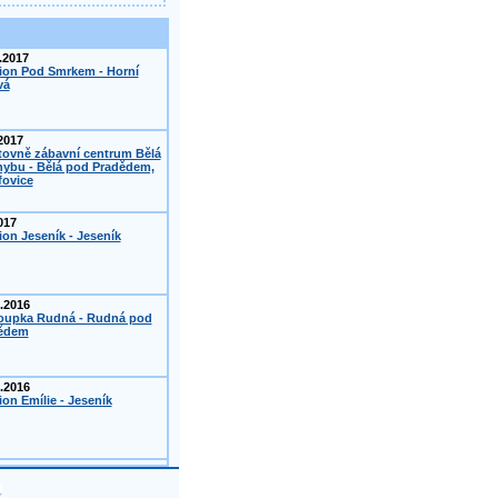
.2017
ion Pod Smrkem - Horní
vá
2017
tovně zábavní centrum Bělá
hybu - Bělá pod Pradědem,
fovice
017
on Jeseník - Jeseník
.2016
oupka Rudná - Rudná pod
ědem
.2016
on Emílie - Jeseník