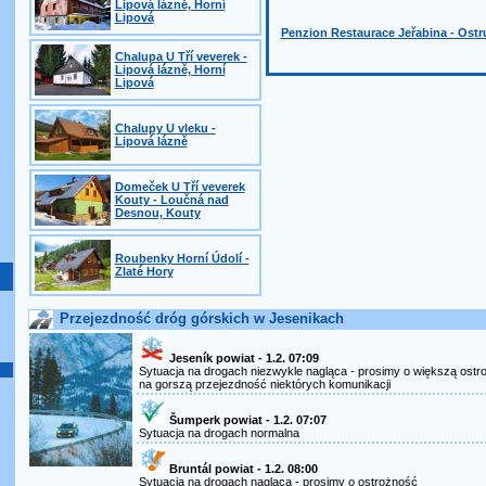
Lipová lázně, Horní
Lipová
Penzion Restaurace Jeřabina - Ost
Chalupa U Tří veverek -
Lipová lázně, Horní
Lipová
Chalupy U vleku -
Lipová lázně
Domeček U Tří veverek
Kouty - Loučná nad
Desnou, Kouty
Roubenky Horní Údolí -
Zlaté Hory
Przejezdność dróg górskich w Jesenikach
Jeseník powiat - 1.2. 07:09
Sytuacja na drogach niezwykle nagląca - prosimy o większą ost
na gorszą przejezdność niektórych komunikacji
Šumperk powiat - 1.2. 07:07
Sytuacja na drogach normalna
Bruntál powiat - 1.2. 08:00
Sytuacja na drogach nagląca - prosimy o ostrożność