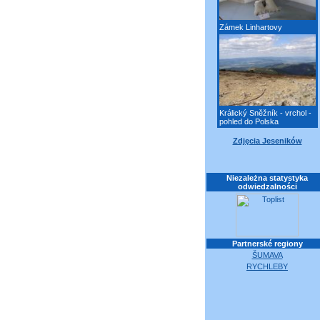
Zámek Linhartovy
Králický Sněžník - vrchol -
pohled do Polska
Zdjęcia Jeseników
Niezależna statystyka
odwiedzalności
Partnerské regiony
ŠUMAVA
RYCHLEBY