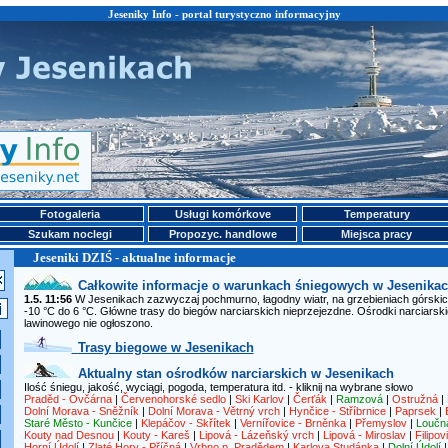
Jeseniky Info - portal turystyczno informacyjny
Fotogaleria
Usługi komórkove
Temperatury
Szukam noclegi
Propozyc. handlowe
Miejsca pracy
Jeseniki DZIŚ - aktualne informacje
Całkowite informacje o warunkach śniegowych w Jesenika
1.5. 11:56
W Jesenikach zazwyczaj pochmurno, łagodny wiatr, na grzebieniach górskich
-10 °C do 6 °C. Główne trasy do biegów narciarskich nieprzejezdne. Ośrodki narciarsk
lawinowego nie ogłoszono.
Trasy biegowe w Jesenikach
Aktualny stan ośrodków narciarskich w Jesenikach
Ilość śniegu, jakość, wyciągi, pogoda, temperatura itd. - kliknij na wybrane słowo
Praděd - Ovčárna
|
Červenohorské sedlo
|
Ski Karlov
|
Čerťák
|
Ramzová
|
Ostružná
|
Dolní Morava - Sněžník
|
Dolní Morava - Větrný vrch
|
Hynčice - Stříbrnice
|
Paprsek
|
Staré Město - Kunčice
|
Klepáčov - Skřítek
|
Vernířovice - Brněnka
|
Přemyslov
|
Loučn
Kouty nad Desnou
|
Kouty - Kareš
|
Lipová - Lázeňský vrch
|
Lipová - Miroslav
|
Filipov
Horní Údolí
|
Zlaté Hory - Příčná
|
Vrbno p. Pradědem
|
Karlova Studánka
|
Dolní Údolí