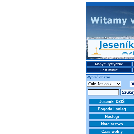
Mapy turystyczne
Last minut
Wybrać obszar
Jeseniki DZIŚ
Pogoda i śnieg
Noclegi
Narciarstwo
Czas wolny