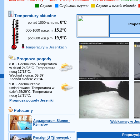
Czynne
Częściowo czynne
Czynne w czasie wikendu
Temperatury aktualne
0°C
ponad 1000 w.n.p.m.
Propoz
15,2°C
600-1000 w.n.p.m.
19,9°C
pod 600 w.n.p.m.
Temperatury w Jesenikach
Prognoza pogody
8.8.
- Pochmurno. Temperatura
w dzień 24/28°C. Temperatura
nocą 17/13°C.
Wschód słońca:
05:37
Zachód słońca:
20:34
9.8.
- Zachmurzenie
umiarkowane. Temperatura w
dzień 25/29°C. Temperatura
nocą 17/13°C.
Prognoza pogody Jeseniki
Polecamy
Aquacentrum Slunce -
Webkamery w Jes
Rýmařov
Propozycj
Penzion U Tří veverek -