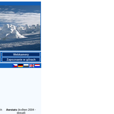
Webkamery
Zapoznanie w górach
ch
Awstats
(květen 2004 -
dosud)