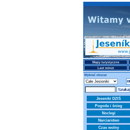
Mapy turystyczne
Last minut
Wybrać obszar
Jeseniki DZIŚ
Pogoda i śnieg
Noclegi
Narciarstwo
Czas wolny