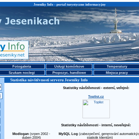
Jeseniky Info - portal turystyczno informacyjny
Fotogaleria
Usługi komórkove
Temperatury
Szukam noclegi
Propozyc. handlowe
Miejsca pracy
Statistika návštěvnosti serveru Jeseníky Info
Statistiky návštěvnosti - externí, veřejné:
Toplist.cz
Statistiky návštěvnosti - interní, neveřejné:
Modlogan
(srpen 2002 -
MySQL Log
(zabezpečení, generování automatický
duben 2004)
statistik klientům)