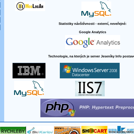
Statistiky návštěvnosti - externí, neveřejné:
Google Analytics
Technologie, na kterých je server Jeseníky Info postav