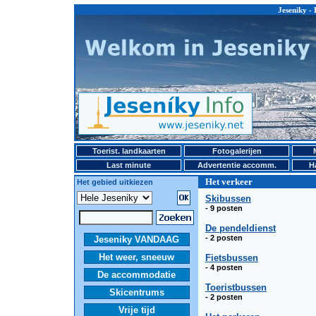
Jeseniky - 
Toerist. landkaarten
Fotogalerijen
Last minute
Advertentie accomm.
H
Het verkeer
Het gebied uitkiezen
Skibussen
- 9 posten
De pendeldienst
- 2 posten
Jeseniky VANDAAG
Het weer, sneeuw
Fietsbussen
- 4 posten
De accommodatie
Toeristbussen
Skicentrums
- 2 posten
Vrije tijd