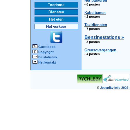
Het parkeren
Toerisme
- 6 posten
Diensten
Kabelbanen
- 2 posten
Het eten
Taxidiensten
Het verkeer
- 7 posten
Benzinestations »
- 3 posten
Guestbook
Grensovergangen
Copyright
- 4 posten
De statistiek
Het kontakt
©
Jeseníky Info 2002 