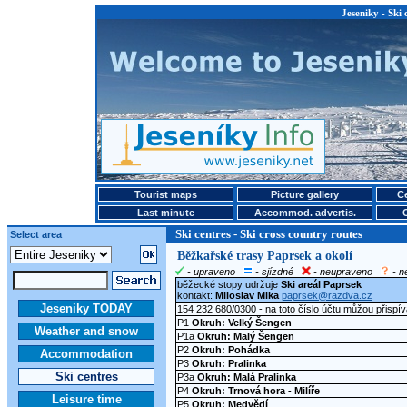
Jeseniky - Ski 
Tourist maps
Picture gallery
Ce
Last minute
Accommod. advertis.
Ski centres - Ski cross country routes
Select area
Běžkařské trasy Paprsek a okolí
- upraveno
- sjízdné
- neupraveno
- n
běžecké stopy udržuje
Ski areál Paprsek
kontakt:
Miloslav Mika
paprsek@razdva.cz
Jeseniky TODAY
154 232 680/0300 - na toto číslo účtu můžou přispí
P1
Okruh: Velký Šengen
Weather and snow
P1a
Okruh: Malý Šengen
P2
Okruh: Pohádka
Accommodation
P3
Okruh: Pralinka
Ski centres
P3a
Okruh: Malá Pralinka
P4
Okruh: Trnová hora - Milíře
Leisure time
P5
Okruh: Medvědí