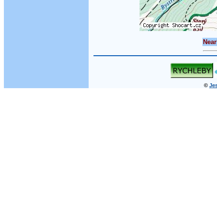
Near
©
Jes