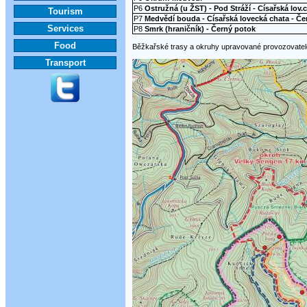
P6
Ostružná (u ŽST) - Pod Stráží - Císařská lov.c
Tourism
P7
Medvědí bouda - Císařská lovecká chata - Čer
Services
P8
Smrk (hraničník) - Černý potok
Food
Běžkařské trasy a okruhy upravované provozovat
Transport