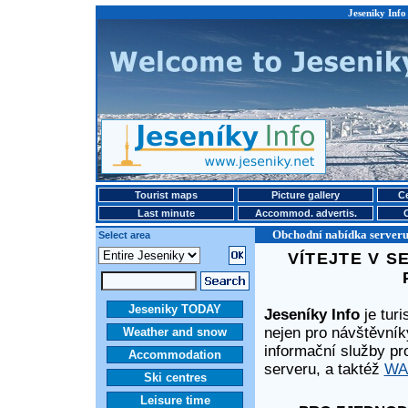
Jeseniky Info 
Tourist maps
Picture gallery
Ce
Last minute
Accommod. advertis.
Obchodní nabídka serveru 
Select area
VÍTEJTE V S
Jeseniky TODAY
Jeseníky Info
je turi
nejen pro návštěvní
Weather and snow
informační služby p
Accommodation
serveru, a taktéž
WAP
Ski centres
Leisure time