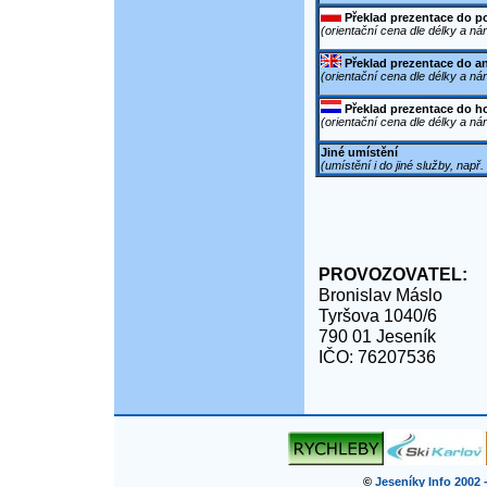
Překlad prezentace do p
(orientační cena dle délky a ná
Překlad prezentace do a
(orientační cena dle délky a ná
Překlad prezentace do h
(orientační cena dle délky a ná
Jiné umístění
(umístění i do jiné služby, např
PROVOZOVATEL:
Bronislav Máslo
Tyršova 1040/6
790 01 Jeseník
IČO: 76207536
©
Jeseníky Info 2002 