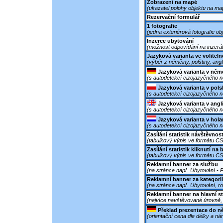
Zobrazení na mapě
(ukazatel polohy objektu na ma
Rezervační formulář
1 fotografie
(jedna exteriérová fotografie ob
Inzerce ubytování
(možnost odpovídání na inzerát
Jazyková varianta ve volitel
(výběr z němčiny, polštiny, angl
Jazyková varianta v něm
(s autodetekcí cizojazyčného 
Jazyková varianta v pol
(s autodetekcí cizojazyčného 
Jazyková varianta v angl
(s autodetekcí cizojazyčného 
Jazyková varianta v hol
(s autodetekcí cizojazyčného 
Zasílání statistik návštěvnos
(tabulkový výpis ve formátu C
Zasílání statistik kliknutí na
(tabulkový výpis ve formátu C
Reklamní banner za službu
(na stránce např. Ubytování - P
Reklamní banner za kategorii
(na stránce např. Ubytování, ro
Reklamní banner na hlavní s
(nejvíce navštěvované úrovně, 
Překlad prezentace do n
(orientační cena dle délky a ná