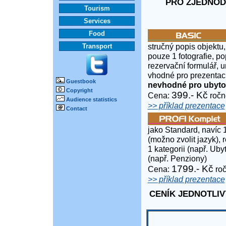
PRO ZJEDNOD
Tourism
Services
Food
stručný popis objektu,
Transport
pouze 1 fotografie, po
rezervační formulář, 
vhodné pro prezentaci
Guestbook
nevhodné pro ubyto
Copyright
399.- Kč
Cena:
ročn
Audience statistics
>> příklad prezentace
Contact
jako Standard, navíc 
(možno zvolit jazyk), 
1 kategorii (např. Uby
(např. Penziony)
1799.- Kč
Cena:
roč
>> příklad prezentace
CENÍK JEDNOTLIV