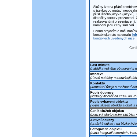
Služby lze na přání kombinova
s jazykovou mutací neobsahuj
příslušného jazyka (jazyků).
dle délky textu v prezentaci.
realizovanými prezentacemi,
kampaní jsou ceny smluvní.
Pokud projevíte o naši nabíd
kontaktujte nás na emailu
inf
kontaktech uvedených níže
.
Ceník
Last minute
(nabídka volného ubytování s m
Infotext
(různé nabídky nesouvisejících
Kontakty
(kontaktní údaje s možností akt
Popis dopravy
(textový itinerář na cestu do vo
Popis vybavení objektu
(výpis služeb objektu a okolí s
Ceník služeb objektu
(pouze k ubytovacím službám -
Aktivní odkazy
(grafické odkazy na blízké lyžová
Fotogalerie objektu
(sada fotografií externích i inter