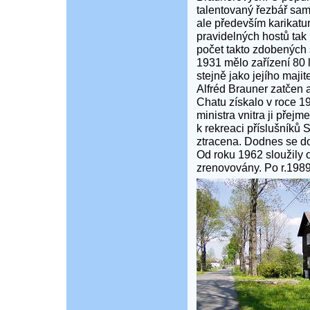
talentovaný řezbář sam
ale především karikatur
pravidelných hostů tak 
počet takto zdobených 
1931 mělo zařízení 80 
stejně jako jejího maji
Alfréd Brauner zatčen 
Chatu získalo v roce 1
ministra vnitra ji pře
k rekreaci příslušníků 
ztracena. Dodnes se doc
Od roku 1962 sloužily 
zrenovovány. Po r.1989