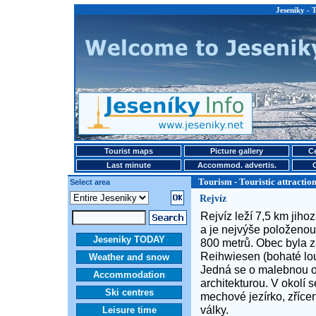
Jeseniky - T
Tourist maps
Picture gallery
Ce
Last minute
Accommod. advertis.
Tourism - Touristic attraction
Select area
Rejvíz
Rejvíz leží 7,5 km jiho
a je nejvýše položeno
Jeseniky TODAY
800 metrů. Obec byla z
Reihwiesen (bohaté lo
Weather and snow
Jedná se o malebnou o
Accommodation
architekturou. V okolí 
Ski centres
mechové jezírko, zříce
války.
Leisure time