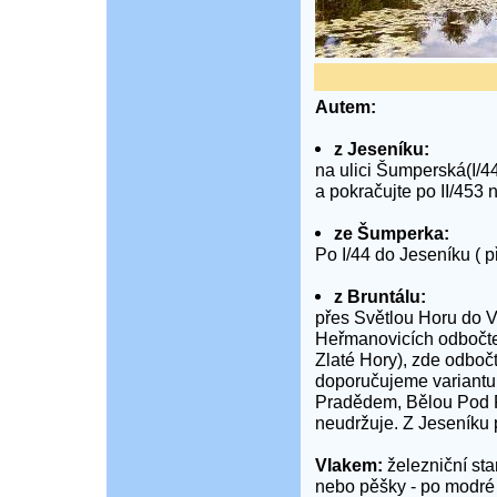
Autem:
z Jeseníku:
na ulici Šumperská(I/
a pokračujte po II/453 
ze Šumperka:
Po I/44 do Jeseníku ( p
z Bruntálu:
přes Světlou Horu do V
Heřmanovicích odbočte 
Zlaté Hory), zde odbočt
doporučujeme variantu
Pradědem, Bělou Pod P
neudržuje. Z Jeseníku p
Vlakem:
železniční st
nebo pěšky - po modré 