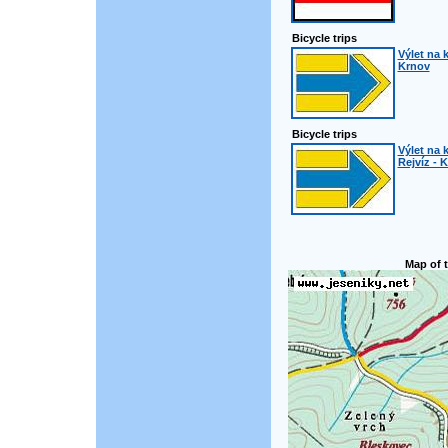
Bicycle trips
Výlet na k
Krnov
Bicycle trips
Výlet na 
Rejvíz - 
Map of t