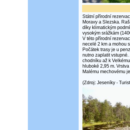
Státní přírodní rezerva
Moravy a Slezska. Raše
díky klimatickým podmí
vysokým srážkám (140
V této přírodní rezerva
necelé 2 km a mohou se
Počátek trasy je u penz
nutno zaplatit vstupné
chodníku až k Velkému
hluboké 2,95 m. Vrstva
Malému mechovému jez
(Zdroj: Jeseníky - Tur