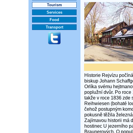
Tourism
Services
Food
Transport
Historie Rejvízu počíná
biskup Johann Schaffgo
Orlíka svému hejtmanov
poplužní dvůr. Po roce 
takže v roce 1836 zde 
Reihwiesen (bohaté lou
čehož postupným komole
pokusně těžila železná 
Zajímavou historii má d
hostinec U jezerního pa
Braunerových. O popula