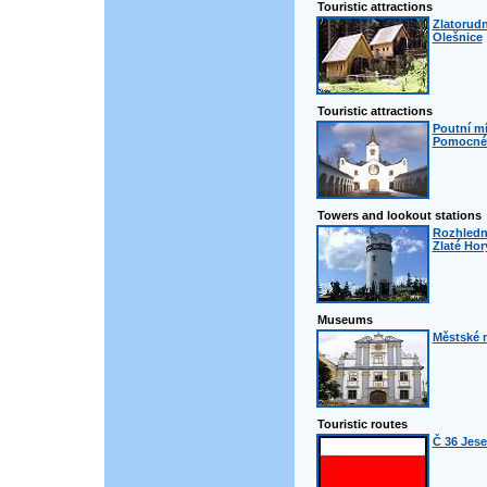
Touristic attractions
Zlatorudn
Olešnice
Touristic attractions
Poutní m
Pomocné 
Towers and lookout stations
Rozhledn
Zlaté Hor
Museums
Městské 
Touristic routes
Č 36 Jese