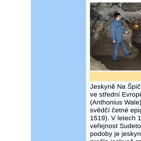
Jeskyně Na Špič
ve střední Evrop
(Anthonius Wale)
svědčí četné epi
1519). V letech 
veřejnost Sudet
podoby je jeskyn