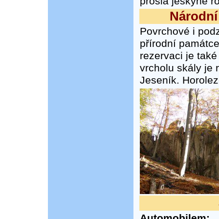
prošla jeskyně r
Národní
Povrchové i pod
přírodní památce
rezervaci je také
vrcholu skály je
Jeseník. Horolez
Automobilem: