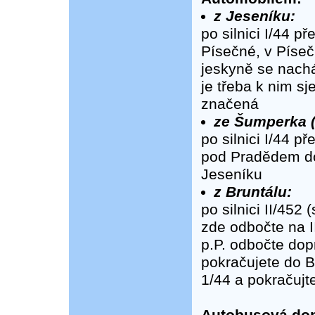
z Jeseníku:
po silnici I/44 
Písečné, v Píseč
jeskyně se nachá
je třeba k nim sj
značená
ze Šumperka (
po silnici I/44 p
pod Pradědem do 
Jeseníku
z Bruntálu:
po silnici II/45
zde odbočte na I
p.P. odbočte dop
pokračujete do 
1/44 a pokračujt