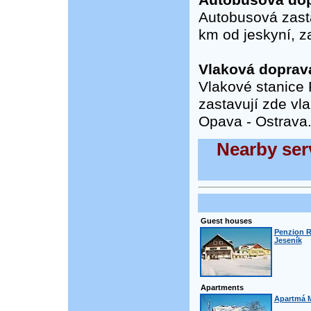
Autobusová dop
Autobusová zastá
km od jeskyní, z
Vlaková doprav
Vlakové stanice 
zastavují zde vla
Opava - Ostrava
Nearby serv
Guest houses
Penzion R
Jeseník
Apartments
Apartmá M