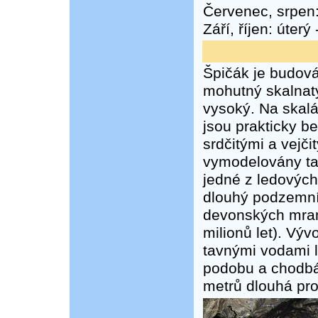
Červenec, srpen:
Září, říjen: úterý
Špičák je budová
mohutný skalnat
vysoký. Na skalá
jsou prakticky b
srdčitými a vejč
vymodelovány ta
jedné z ledových
dlouhý podzemní 
devonských mram
milionů let). Výv
tavnými vodami l
podobu a chodbám
metrů dlouhá pro