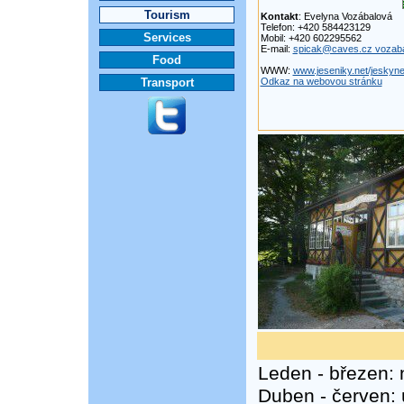
Tourism
Kontakt
: Evelyna Vozábalová
Telefon: +420 584423129
Services
Mobil: +420 602295562
E-mail:
spicak@caves.cz vozab
Food
WWW:
www.jeseniky.net/jeskyn
Transport
Odkaz na webovou stránku
Leden - březen: 
Duben - červen: 