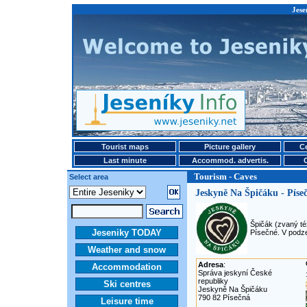
Jese
Tourist maps
Picture gallery
Ce
Last minute
Accommod. advertis.
Tourism - Caves
Select area
Jeskyně Na Špičáku - Píse
Špičák (zvaný té
Jeseniky TODAY
Písečné. V podze
Weather and snow
Adresa
:
Accommodation
Správa jeskyní České
republiky
Ski centres
Jeskyně Na Špičáku
790 82 Písečná
Leisure time