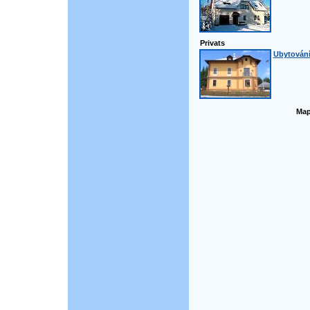
Privats
Ubytování
Map