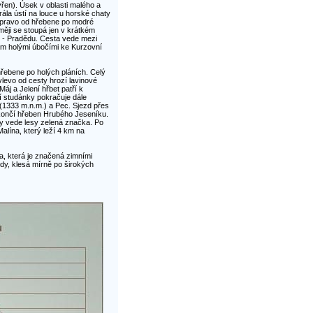
řen). Úsek v oblasti malého a
ála ústí na louce u horské chaty
vpravo od hřebene po modré
měji se stoupá jen v krátkém
- Pradědu. Cesta vede mezi
em holými úbočími ke Kurzovní
řebene po holých pláních. Celý
levo od cesty hrozí lavinové
áj a Jelení hřbet patří k
í studánky pokračuje dále
(1333 m.n.m.) a Pec. Sjezd přes
 končí hřeben Hrubého Jeseníku.
y vede lesy zelená značka. Po
lína, který leží 4 km na
, která je značená zimními
y, klesá mírně po širokých