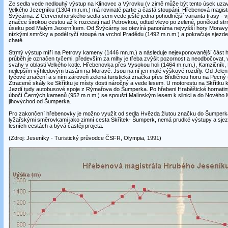
Ze sedla vede nedlouhý výstup na Klínovec a Výrovku (v zimě může být tento úsek uzav
Velkého Jezerníku (1304 m.n.m.) má rovinaté partie a častá stoupání. Hřebenová magistr
Švýcárna. Z Červenohorského sedla sem vede ještě jedna pohodlnější varianta trasy - 
značce širokou cestou až k rozcestí nad Petrovkou, odtud vlevo po zelené, poněkud str
úseku pod Malým Jezerníkem. Od Švýcárny se otevírá panoráma nejvyšší hory Moravy 
nízkými smrčky a podél tyčí stoupá na vrchol Pradědu (1492 m.n.m.) a pokračuje sjezd
chatě.
Strmý výstup míří na Petrovy kameny (1446 mn.m.) a následuje nejexponovanější část h
průběh je označen tyčemi, především za mlhy je třeba zvýšit pozornost a neodbočovat, v
svahy v oblasti Velkého kotle. Hřebenovka přes Vysokou holi (1464 m.n.m.), Kamzičník, M
nejlepším výhledovým trasám na Moravě. Jsou na ní jen malé výškové rozdíly. Od Jelen
tyčové značení a s ním zároveň zelená turistická značka přes Břidličnou horu na Pecný 
Ztracené skály ke Skřítku je místy dosti náročný a vede lesem. U motorestu na Skřítku
Jezdí tudy autobusové spoje z Rýmařova do Šumperka. Po hřebeni Hraběšické hornatin
úbočí Černých kamenů (952 m.n.m.) se spouští Malínským lesem k silnici a do Nového Ma
jihovýchod od Šumperka.
Pro zakončení hřebenovky je možno využít od sedla Hvězda žlutou značku do Šumperka
lyžařskými směrovkami jako zimní cesta Skřítek- Šumperk, nemá prudké výstupy a sjezd
lesních cestách a bývá častěji projeta.
(Zdroj: Jeseníky - Turistický průvodce ČSFR, Olympia, 1991)