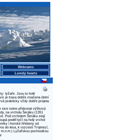
Webcams
Lonely hearts
y- lyžaře. Jsou tu holé
avíc je trasa dobře značena (letní
vá prakticky vždy dobře projeta.
e sice nutno překonat výškový
edy, na vrcholu Šeráku (1351
vé. Pod vrcholem Šeráku stojí
oupá podél tyčí na holý vrchol
eníky i horské hřebeny od
u do lesa, k rozcestí Trojmezí,
3 m.n.m.) Lyžařskou pochoutkou
y.