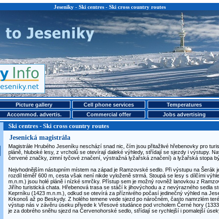
Jeseniky - Ski centres - Ski cross country routes
Picture gallery
Cell phone services
Temperatures
Accommod. advertis.
Commercial offer
Jobs advertising
Ski centres - Ski cross country routes
Jesenická magistrála
Magistrále Hrubého Jeseníku neschází snad nic, čím jsou přitažlivé hřebenovky pro turist
pláně, hluboké lesy, z vrcholů se otevírají daleké výhledy, střídají se sjezdy i výstupy. N
červené značky, zimní tyčové značení, výstražná lyžařská značení) a lyžařská stopa bý
Nejvhodnějším nástupním místem na západ je Ramzovské sedlo. Při výstupu na Šerák j
rozdíl téměř 600 m, cesta však není nikde vyloženě strmá. Stoupá se lesy s dílčími výhl
m.n.m.) jsou holé pláně i nízké smrčky. Přístup sem je možný rovněž lanovkou z Ramzo
Jiřího turistická chata. Hřebenová trasa se stáčí k jihovýchodu a z nevýrazného sedla st
Keprníku (1423 m.n.m.), odkud se otevírá za příznivého počasí jedinečný výhled na Jes
Krkonoš až po Beskydy. Z holého temene vede sjezd po náročném, často namrzlém terén
výstup nás v závěru úseku přivede k Vřesové studánce pod vrcholem Černé hory (133
je za dobrého sněhu sjezd na Červenohorské sedlo, střídají se rychlejší i pomalejší úsek