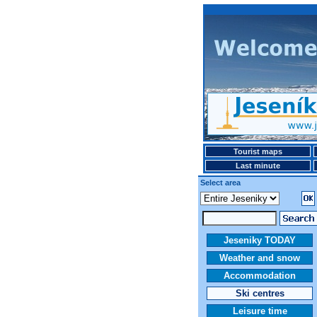
Tourist maps
Last minute
Select area
Jeseniky TODAY
Weather and snow
Accommodation
Ski centres
Leisure time