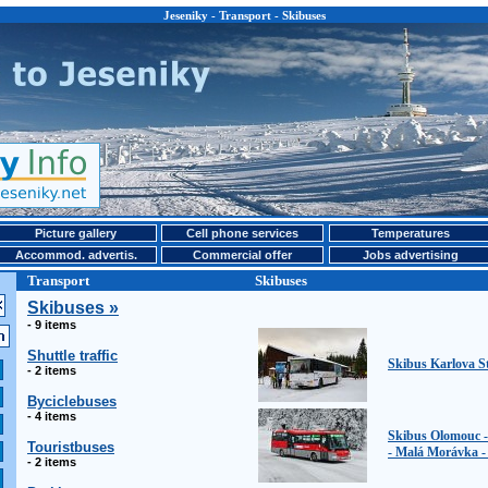
Jeseniky - Transport - Skibuses
Picture gallery
Cell phone services
Temperatures
Accommod. advertis.
Commercial offer
Jobs advertising
Transport
Skibuses
Skibuses »
- 9 items
Shuttle traffic
Skibus Karlova S
- 2 items
Byciclebuses
- 4 items
Skibus Olomouc -
Touristbuses
- Malá Morávka -
- 2 items