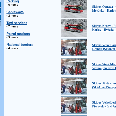
Parking
- 6 items
Skibus Ostrava - 
Morávka - Karlov
Cableways
- 2 items
Taxi services
Skibus Krnov - B
- 7 items
Karlov - Hvězda 
Petrol stations
- 3 items
National borders
Skibus Velké Los
- 4 items
Desnou (Skiareál
Skibus Staré Měs
Vrbno (Ski areál 
Skibus Jindřichov
(Ski Areál Přemys
Skibus Velké Los
Přemyslov (Ski Ar