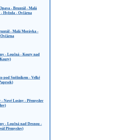
Opava - Bruntál - Malá
 - Hvězda - Ovčárna
runtál - Malá Morávka -
- Ovčárna
iny - Loučná - Kouty nad
 Kouty)
to pod Sněžníkem - Velké
Paprsek)
 - Nové Losiny - Přemyslov
lov)
iny - Loučná nad Desnou -
eál Přemyslov)