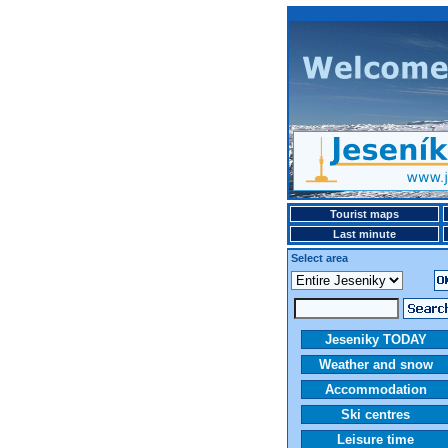
Tourist maps
Last minute
Select area
Jeseniky TODAY
Weather and snow
Accommodation
Ski centres
Leisure time