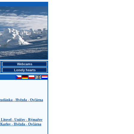
Webcams
Lonely hearts
tudánka - Hvězda - Ovčárna
 Litovel - Uničov - Rýmařov
 Karlov - Hvězda - Ovčárna